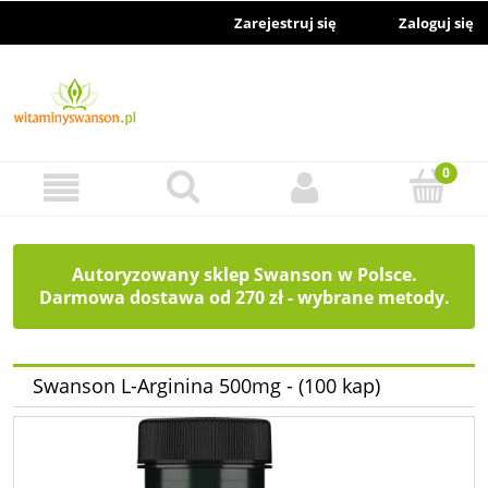
Zarejestruj się
Zaloguj się
Autoryzowany sklep Swanson w Polsce.
Darmowa dostawa od 270 zł - wybrane metody.
Swanson L-Arginina 500mg - (100 kap)