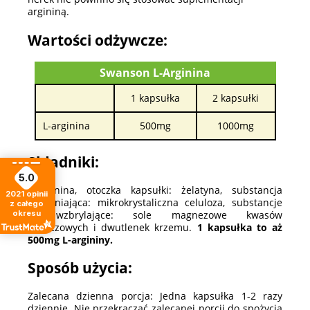
argininą.
Wartości odżywcze:
Swanson L-Arginina
1 kapsułka
2 kapsułki
L-arginina
500mg
1000mg
Składniki:
5.0
L-arginina, otoczka kapsułki: żelatyna, substancja
2021
opinii
wypełniająca: mikrokrystaliczna celuloza, substancje
z całego
okresu
przeciwzbrylające: sole magnezowe kwasów
tłuszczowych i dwutlenek krzemu.
1 kapsułka to aż
500mg L-argininy.
Sposób użycia:
Zalecana dzienna porcja: Jedna kapsułka 1-2 razy
dziennie. Nie przekraczać zalecanej porcji do spożycia