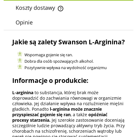
Koszty dostawy
Cena nie zawiera ewentualnych kosztów płatności
Opinie
Jakie są zalety Swanson L-Arginina?
Wspomaga gojenie się ran.
Dobra dla osób spożwających alkohol.
Pozytywnie wpływa na wydolność organizmu
Informacje o produkcie:
L-arginina
to substancja, której brak może
doprowadzić do zachwiania równowagi w organizmie
człowieka. Jej działanie wpływa na rozluźnienie mięśni
gładkich. Ponadto
l-arginina może znacznie
przyspieszać gojenie się ran
, a także
opóźniać
procesy starzenia.
Jej szerokie zastosowanie doceniają
szczególnie ludzie prowadzący aktywny tryb życia. Przy
chorobach na schizofrenię, schorzeniach wątroby lub
nerek nie powinno się stosować suplementacji